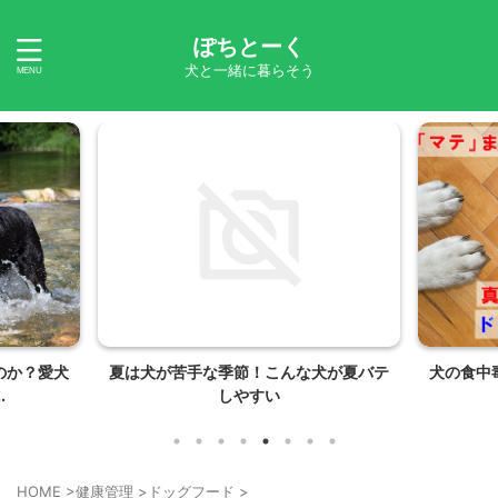
ぽちとーく
犬と一緒に暮らそう
のか？愛犬
夏は犬が苦手な季節！こんな犬が夏バテ
犬の食中
.
しやすい
HOME
>
健康管理
>
ドッグフード
>