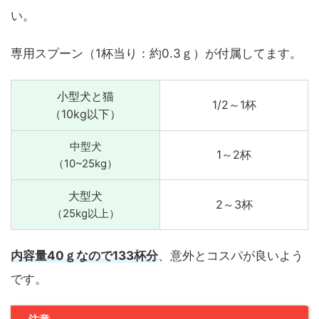
い。
専用スプーン（1杯当り：約0.3ｇ）が付属してます。
小型犬と猫
1/2～1杯
（10kg以下）
中型犬
1～2杯
（10~25kg）
大型犬
2～3杯
（25kg以上）
内容量40ｇなので133杯分
、意外とコスパが良いよう
です。