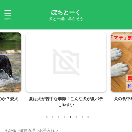
ぽちとーく
犬と一緒に暮らそう
のか？愛犬
夏は犬が苦手な季節！こんな犬が夏バテ
犬の食中
.
しやすい
HOME
>
健康管理
>
お手入れ
>