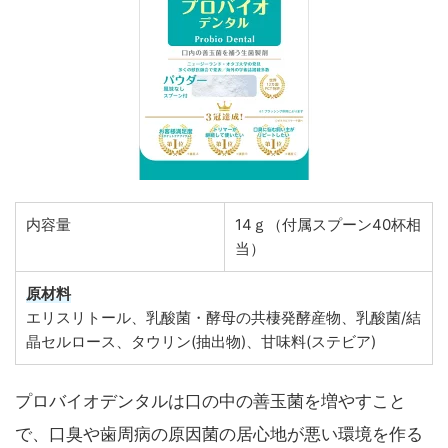
内容量
14ｇ（付属スプーン40杯相
当）
原材料
エリスリトール、乳酸菌・酵母の共棲発酵産物、乳酸菌/結
晶セルロース、タウリン(抽出物)、甘味料(ステビア)
プロバイオデンタルは口の中の善玉菌を増やすこと
で、口臭や歯周病の原因菌の居心地が悪い環境を作る