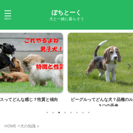
ぽちとーく
犬と一緒に暮らそう
質と傾向
ビーグルってどんな犬？品種のルーツや
川のどこ
３つの毛色
HOME
>
犬の知識
>