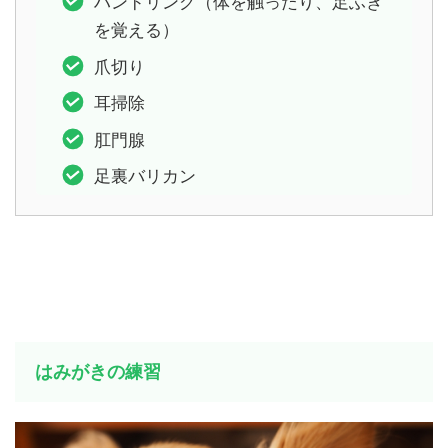
ハンドリング（体を触ったり、足ふき
を覚える）
爪切り
耳掃除
肛門腺
足裏バリカン
はみがきの練習