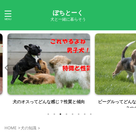
ぽちとーく
犬と一緒に暮らそう
質と傾向
ビーグルってどんな犬？品種のルーツや
川のどこ
３つの毛色
HOME
>
犬の知識
>